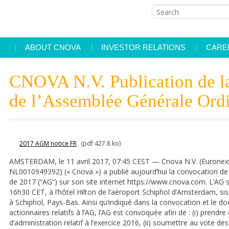
ABOUT CNOVA
INVESTOR RELATIONS
CARE
Cnova’s mission
Corporate governance
Working 
CNOVA N.V. Publication de l
Cnova
Facts & figures
Financial information
de l’Assemblée Générale Ordi
Worldwid
Our websites
Press releases
offices
Managing team
Events and presentations
2017 AGM notice FR
(pdf 427.8 ko)
Agenda
AMSTERDAM, le 11 avril 2017, 07:45 CEST — Cnova N.V. (Euronext P
IR contact
NL0010949392) (« Cnova ») a publié aujourd’hui la convocation d
de 2017 (“AG”) sur son site internet https://www.cnova.com. L’AG 
16h30 CET, à l’hôtel Hilton de l’aéroport Schiphol d’Amsterdam, s
à Schiphol, Pays-Bas. Ainsi qu’indiqué dans la convocation et le 
actionnaires relatifs à l’AG, l’AG est convoquée afin de : (i) prend
d’administration relatif à l’exercice 2016, (ii) soumettre au vote de