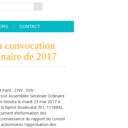
OK
ERS
CONTACT
at
Contact us
a convocation
IR contact
naire de 2017
e
Email alerts
FAQ
aris : CNV ; ISIN :
e son Assemblée Générale Ordinaire
se tiendra le mardi 23 mai 2017 à
is Schiphol Boulevard 701, 1118BN,
document d’information des
re connaissance du rapport du conseil
s actionnaires l’approbation des